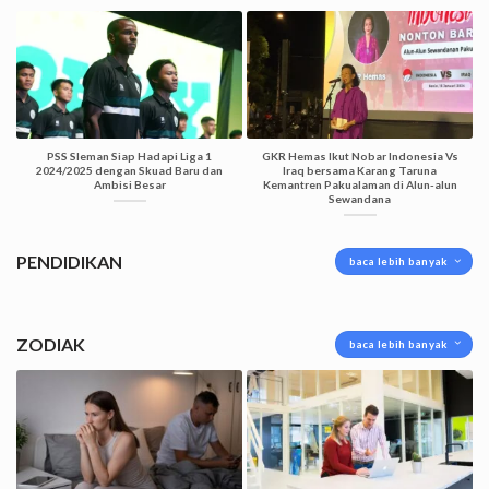
PSS Sleman Siap Hadapi Liga 1
GKR Hemas Ikut Nobar Indonesia Vs
2024/2025 dengan Skuad Baru dan
Iraq bersama Karang Taruna
Ambisi Besar
Kemantren Pakualaman di Alun-alun
Sewandana
PENDIDIKAN
baca lebih banyak
ZODIAK
baca lebih banyak