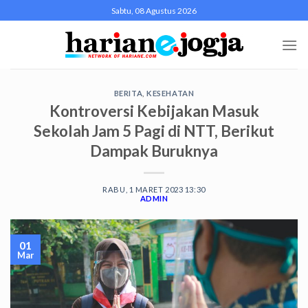
Skip
Sabtu, 08 Agustus 2026
to
content
BERITA
,
KESEHATAN
Kontroversi Kebijakan Masuk
Sekolah Jam 5 Pagi di NTT, Berikut
Dampak Buruknya
RABU, 1 MARET 2023 13:30
ADMIN
01
Mar