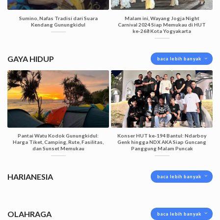
Sumino, Nafas Tradisi dari Suara
Malam ini, Wayang Jogja Night
Kendang Gunungkidul
Carnival 2024 Siap Memukau di HUT
ke-268 Kota Yogyakarta
GAYA HIDUP
baca lebih banyak
Pantai Watu Kodok Gunungkidul:
Konser HUT ke-194 Bantul: Ndarboy
Harga Tiket, Camping, Rute, Fasilitas,
Genk hingga NDX AKA Siap Guncang
dan Sunset Memukau
Panggung Malam Puncak
HARIANESIA
baca lebih banyak
OLAHRAGA
baca lebih banyak