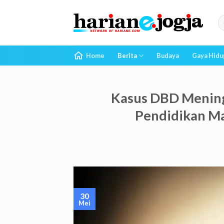
Skip
to
content
Home
Berita
Budaya
Gaya Hidu
Kasus DBD Mening
Pendidikan M
30
Mei