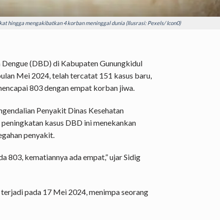
t hingga mengakibatkan 4 korban meninggal dunia (Ilusrasi: Pexels/ Icon0)
 Dengue (
DBD) di
Kabupaten Gunungkidul
ulan Mei 2024, telah tercatat 151 kasus baru,
 mencapai 803 dengan empat korban jiwa.
gendalian Penyakit Dinas Kesehatan
o, peningkatan kasus DBD ini menekankan
egahan penyakit.
da 803, kematiannya ada empat,” ujar Sidig
 terjadi pada 17 Mei 2024, menimpa seorang