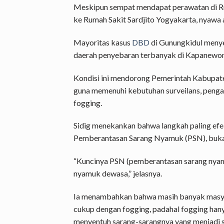
Meskipun sempat mendapat perawatan di Ru
ke Rumah Sakit Sardjito Yogyakarta, nyawa a
Mayoritas kasus
DBD
di Gunungkidul menye
daerah penyebaran terbanyak di Kapanewo
Kondisi ini mendorong Pemerintah Kabupat
guna memenuhi kebutuhan surveilans, pengad
fogging.
Sidig menekankan bahwa langkah paling ef
Pemberantasan Sarang Nyamuk (PSN), buka
“Kuncinya PSN (pemberantasan sarang nyamu
nyamuk dewasa,” jelasnya.
Ia menambahkan bahwa masih banyak masy
cukup dengan fogging, padahal fogging h
menyentuh sarang-sarangnya yang menjadi 