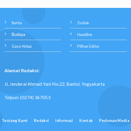
Berita
Zodiak
Budaya
Headline
Gaya Hidup
Pilihan Editor
Alamat Redaksi:
JL Jenderal Ahmad Yani No.22, Bantul, Yogyakarta
Telpon: (0274) 367053
Tentang Kami
Redaksi
Informasi
Kontak
Pedoman Media