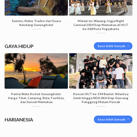
Sumino, Nafas Tradisi dari Suara
Malam ini, Wayang Jogja Night
Kendang Gunungkidul
Carnival 2024 Siap Memukau di HUT
ke-268 Kota Yogyakarta
GAYA HIDUP
baca lebih banyak
Pantai Watu Kodok Gunungkidul:
Konser HUT ke-194 Bantul: Ndarboy
Harga Tiket, Camping, Rute, Fasilitas,
Genk hingga NDX AKA Siap Guncang
dan Sunset Memukau
Panggung Malam Puncak
HARIANESIA
baca lebih banyak