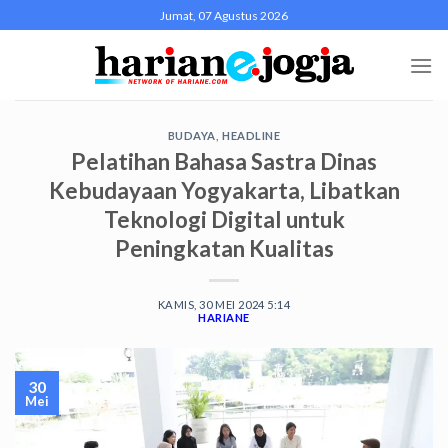
Skip
Jumat, 07 Agustus 2026
to
content
BUDAYA
,
HEADLINE
Pelatihan Bahasa Sastra Dinas
Kebudayaan Yogyakarta, Libatkan
Teknologi Digital untuk
Peningkatan Kualitas
KAMIS, 30 MEI 2024 5:14
HARIANE
30
Mei