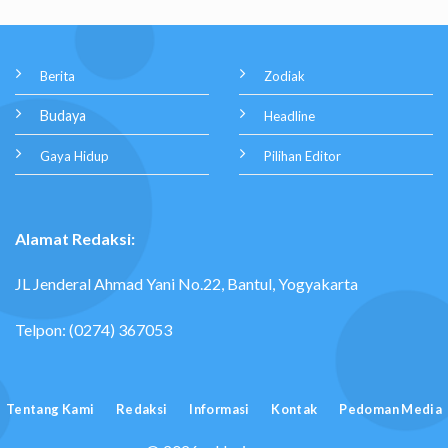
Berita
Zodiak
Budaya
Headline
Gaya Hidup
Pilihan Editor
Alamat Redaksi:
JL Jenderal Ahmad Yani No.22, Bantul, Yogyakarta
Telpon: (0274) 367053
Tentang Kami
Redaksi
Informasi
Kontak
Pedoman Media