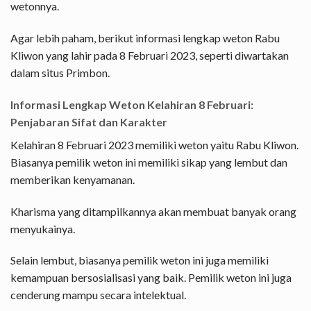
wetonnya.
Agar lebih paham, berikut informasi lengkap weton Rabu
Kliwon yang lahir pada 8 Februari 2023, seperti diwartakan
dalam situs Primbon.
Informasi Lengkap Weton Kelahiran 8 Februari:
Penjabaran Sifat dan Karakter
Kelahiran 8 Februari 2023 memiliki weton yaitu Rabu Kliwon.
Biasanya pemilik weton ini memiliki sikap yang lembut dan
memberikan kenyamanan.
Kharisma yang ditampilkannya akan membuat banyak orang
menyukainya.
Selain lembut, biasanya pemilik weton ini juga memiliki
kemampuan bersosialisasi yang baik. Pemilik weton ini juga
cenderung mampu secara intelektual.