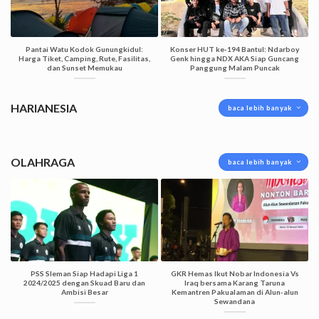
Pantai Watu Kodok Gunungkidul:
Konser HUT ke-194 Bantul: Ndarboy
Harga Tiket, Camping, Rute, Fasilitas,
Genk hingga NDX AKA Siap Guncang
dan Sunset Memukau
Panggung Malam Puncak
HARIANESIA
baca lebih banyak
OLAHRAGA
baca lebih banyak
PSS Sleman Siap Hadapi Liga 1
GKR Hemas Ikut Nobar Indonesia Vs
2024/2025 dengan Skuad Baru dan
Iraq bersama Karang Taruna
Ambisi Besar
Kemantren Pakualaman di Alun-alun
Sewandana