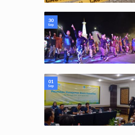
30
Sep
01
Sep