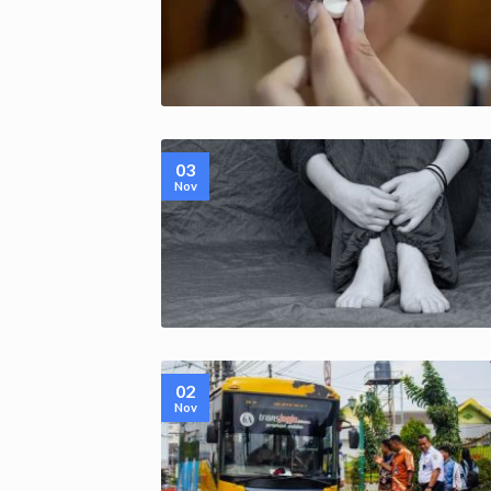
03
Nov
02
Nov