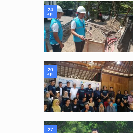
24
Agu
20
Agu
27