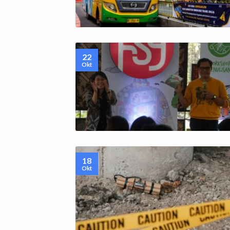
22
Okt
18
Okt