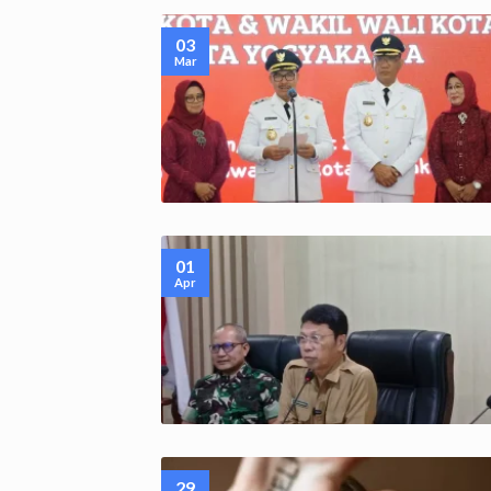
03
Mar
01
Apr
29