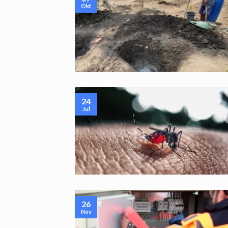
Okt
24
Jul
26
Nov