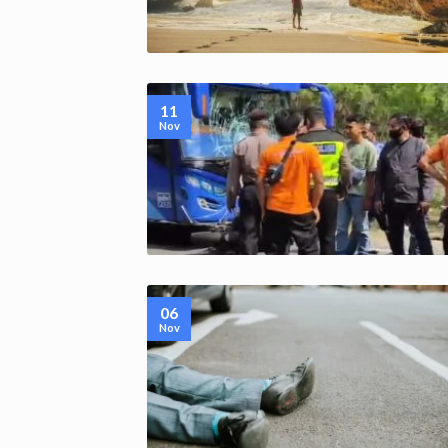
11
Nov
06
Nov