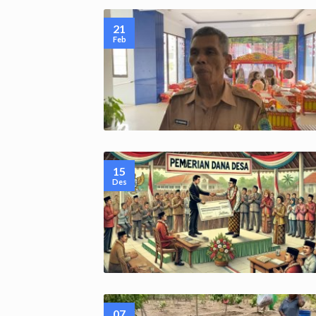
21
Feb
15
Des
07