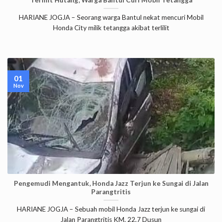
Terlilit Hutang, Warga Bantul Curi Mobil Tetangga
HARIANE JOGJA – Seorang warga Bantul nekat mencuri Mobil
Honda City milik tetangga akibat terlilit
01
Nov
Pengemudi Mengantuk, Honda Jazz Terjun ke Sungai di Jalan
Parangtritis
HARIANE JOGJA – Sebuah mobil Honda Jazz terjun ke sungai di
Jalan Parangtritis KM. 22,7 Dusun