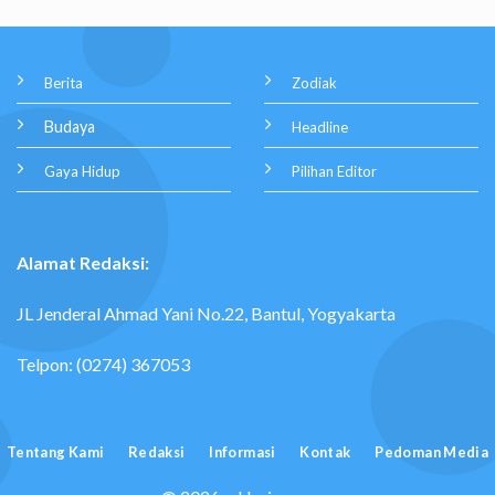
Berita
Zodiak
Budaya
Headline
Gaya Hidup
Pilihan Editor
Alamat Redaksi:
JL Jenderal Ahmad Yani No.22, Bantul, Yogyakarta
Telpon: (0274) 367053
Tentang Kami
Redaksi
Informasi
Kontak
Pedoman Media