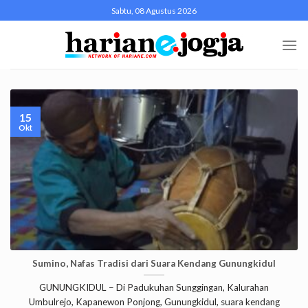
Skip
Sabtu, 08 Agustus 2026
to
content
15
Okt
Sumino, Nafas Tradisi dari Suara Kendang Gunungkidul
GUNUNGKIDUL – Di Padukuhan Sunggingan, Kalurahan
Umbulrejo, Kapanewon Ponjong, Gunungkidul, suara kendang