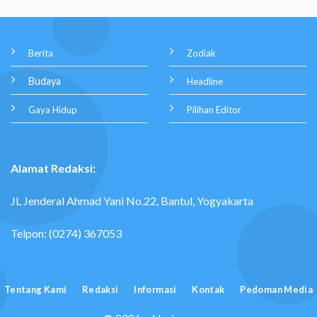
Berita
Zodiak
Budaya
Headline
Gaya Hidup
Pilihan Editor
Alamat Redaksi:
JL Jenderal Ahmad Yani No.22, Bantul, Yogyakarta
Telpon: (0274) 367053
Tentang Kami
Redaksi
Informasi
Kontak
Pedoman Media