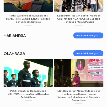
Pantai Watu Kodok Gunungkidul:
Konser HUT ke-194 Bantul: Ndarboy
Harga Tiket, Camping, Rute, Fasilitas,
Genk hingga NDX AKA Siap Guncang
dan Sunset Memukau
Panggung Malam Puncak
HARIANESIA
baca lebih banyak
OLAHRAGA
baca lebih banyak
PSS Sleman Siap Hadapi Liga 1
GKR Hemas Ikut Nobar Indonesia Vs
2024/2025 dengan Skuad Baru dan
Iraq bersama Karang Taruna
Ambisi Besar
Kemantren Pakualaman di Alun-alun
Sewandana