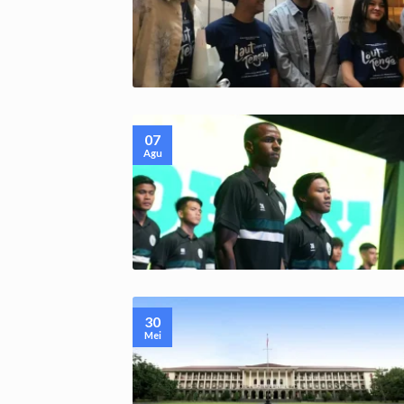
07
Agu
30
Mei