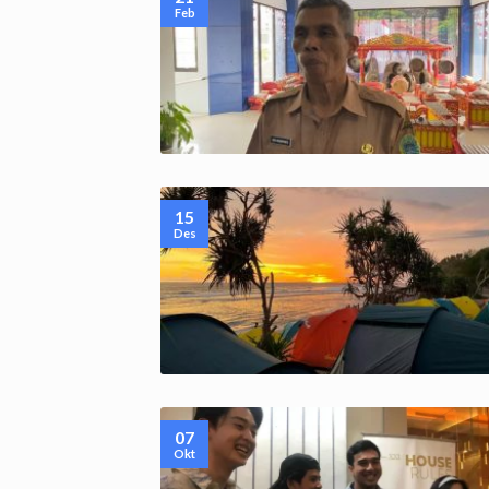
Feb
15
Des
07
Okt