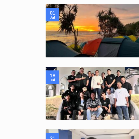
01
Jul
18
Jul
21