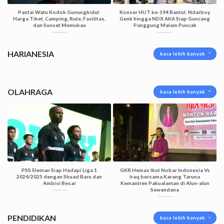
Pantai Watu Kodok Gunungkidul:
Konser HUT ke-194 Bantul: Ndarboy
Harga Tiket, Camping, Rute, Fasilitas,
Genk hingga NDX AKA Siap Guncang
dan Sunset Memukau
Panggung Malam Puncak
HARIANESIA
baca lebih banyak
OLAHRAGA
baca lebih banyak
PSS Sleman Siap Hadapi Liga 1
GKR Hemas Ikut Nobar Indonesia Vs
2024/2025 dengan Skuad Baru dan
Iraq bersama Karang Taruna
Ambisi Besar
Kemantren Pakualaman di Alun-alun
Sewandana
PENDIDIKAN
baca lebih banyak