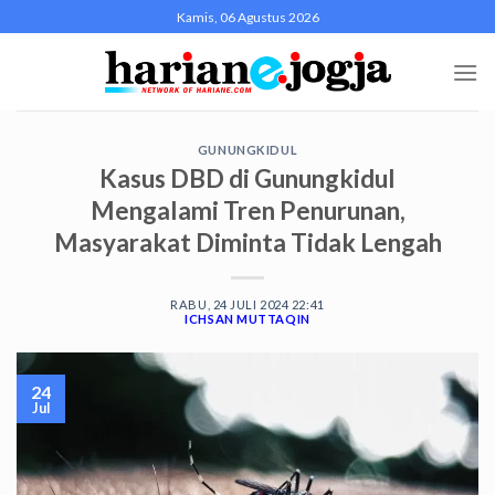
Skip
Kamis, 06 Agustus 2026
to
content
GUNUNGKIDUL
Kasus DBD di Gunungkidul
Mengalami Tren Penurunan,
Masyarakat Diminta Tidak Lengah
RABU, 24 JULI 2024 22:41
ICHSAN MUTTAQIN
24
Jul