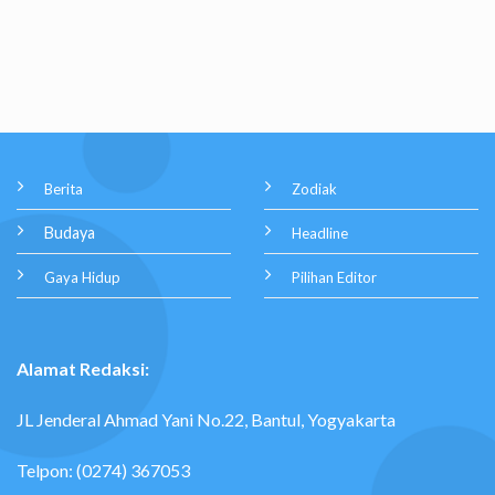
Berita
Zodiak
Budaya
Headline
Gaya Hidup
Pilihan Editor
Alamat Redaksi:
JL Jenderal Ahmad Yani No.22, Bantul, Yogyakarta
Telpon: (0274) 367053