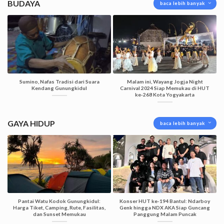
BUDAYA
baca lebih banyak
Sumino, Nafas Tradisi dari Suara
Malam ini, Wayang Jogja Night
Kendang Gunungkidul
Carnival 2024 Siap Memukau di HUT
ke-268 Kota Yogyakarta
GAYA HIDUP
baca lebih banyak
Pantai Watu Kodok Gunungkidul:
Konser HUT ke-194 Bantul: Ndarboy
Harga Tiket, Camping, Rute, Fasilitas,
Genk hingga NDX AKA Siap Guncang
dan Sunset Memukau
Panggung Malam Puncak