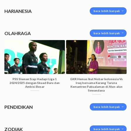
HARIANESIA
baca lebih banyak
OLAHRAGA
baca lebih banyak
PSS Sleman Siap Hadapi Liga 1
GKR Hemas Ikut Nobar Indonesia Vs
2024/2025 dengan Skuad Baru dan
Iraq bersama Karang Taruna
Ambisi Besar
Kemantren Pakualaman di Alun-alun
Sewandana
PENDIDIKAN
baca lebih banyak
ZODIAK
baca lebih banyak