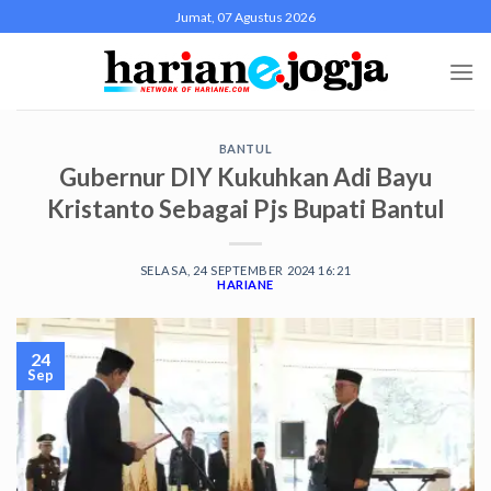
Skip
Jumat, 07 Agustus 2026
to
content
BANTUL
Gubernur DIY Kukuhkan Adi Bayu
Kristanto Sebagai Pjs Bupati Bantul
SELASA, 24 SEPTEMBER 2024 16:21
HARIANE
24
Sep