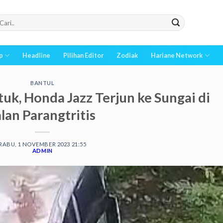
p
Headline
Pilihan Editor
Zodiak
Hariane Network
BANTUL
, Honda Jazz Terjun ke Sungai di
alan Parangtritis
RABU, 1 NOVEMBER 2023 21:55
ADMIN