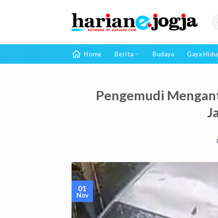
Skip
to
content
Home
Berita
Budaya
Gaya Hidu
Pengemudi Mengantuk
J
01
Nov