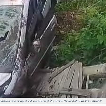
ebabkan sopir mengantuk di Jalan Parangtritis, Kretek, Bantul. (Foto: Dok. Polres Bantul).