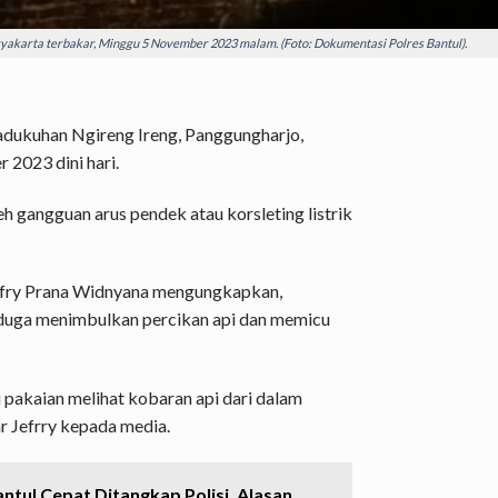
gyakarta terbakar, Minggu 5 November 2023 malam. (Foto: Dokumentasi Polres Bantul).
adukuhan Ngireng Ireng, Panggungharjo,
2023 dini hari.
leh gangguan arus pendek atau
korsleting listrik
effry Prana Widnyana mengungkapkan,
 diduga menimbulkan percikan api dan memicu
pakaian melihat kobaran api dari dalam
jar Jefrry kepada media.
ntul Cepat Ditangkap Polisi, Alasan