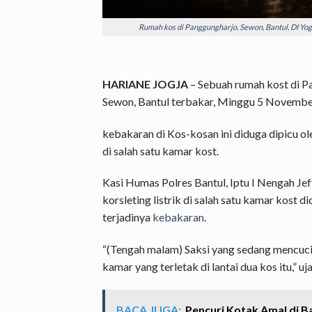
Rumah kos di Panggungharjo, Sewon, Bantul, DI Yo
HARIANE JOGJA
– Sebuah
rumah kost di P
Sewon,
Bantul terbakar, Minggu 5 November 
kebakaran di
Kos-kosan ini diduga dipicu o
di salah satu kamar kost.
Kasi Humas Polres Bantul, Iptu I Nengah J
korsleting listrik di salah satu kamar kost
terjadinya
kebakaran
.
“(Tengah malam) Saksi yang sedang mencuci 
kamar yang terletak di lantai dua kos itu,” u
BACA JUGA:
Pencuri Kotak Amal di Ba