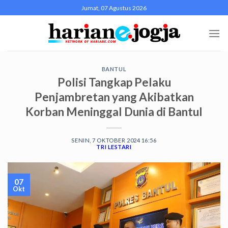
Skip
Jumat, 07 Agustus 2026
to
content
BANTUL
Polisi Tangkap Pelaku
Penjambretan yang Akibatkan
Korban Meninggal Dunia di Bantul
SENIN, 7 OKTOBER 2024 16:56
TRI LESTARI
07
Okt