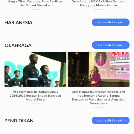
Harga Tiket, Camping, Rute, Fasilitas,
Genk hingga NDX AKA Siap Guncang
dan Sunset Memukau
Panggung Malam Puncak
HARIANESIA
baca lebih banyak
OLAHRAGA
baca lebih banyak
PSS Sleman Siap Hadapi Liga 1
GKR Hemas Ikut Nobar Indonesia Vs
2024/2025 dengan Skuad Baru dan
Iraq bersama Karang Taruna
Ambisi Besar
Kemantren Pakualaman di Alun-alun
Sewandana
PENDIDIKAN
baca lebih banyak