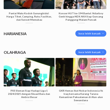
Pantai Watu Kodok Gunungkidul:
Konser HUT ke-194 Bantul: Ndarboy
Harga Tiket, Camping, Rute, Fasilitas,
Genk hingga NDX AKA Siap Guncang
dan Sunset Memukau
Panggung Malam Puncak
HARIANESIA
baca lebih banyak
OLAHRAGA
baca lebih banyak
PSS Sleman Siap Hadapi Liga 1
GKR Hemas Ikut Nobar Indonesia Vs
2024/2025 dengan Skuad Baru dan
Iraq bersama Karang Taruna
Ambisi Besar
Kemantren Pakualaman di Alun-alun
Sewandana