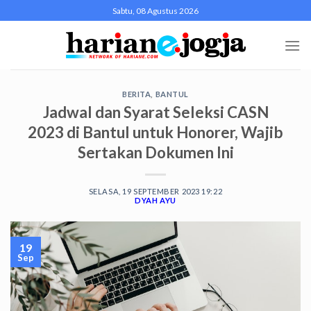
Skip
Sabtu, 08 Agustus 2026
to
content
BERITA
,
BANTUL
Jadwal dan Syarat Seleksi CASN
2023 di Bantul untuk Honorer, Wajib
Sertakan Dokumen Ini
SELASA, 19 SEPTEMBER 2023 19:22
DYAH AYU
19
Sep