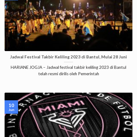
Jadwal Festival Takbir Keliling 2023 di Bantul, Mulai 28 Juni
HARIANE JOGJA – Jadwal festival takbir keliling 2023 di Bantul
telah resmi dirilis oleh Pemerintah
10
Jun