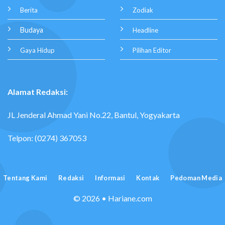
Berita
Zodiak
Budaya
Headline
Gaya Hidup
Pilihan Editor
Alamat Redaksi:
JL Jenderal Ahmad Yani No.22, Bantul, Yogyakarta
Telpon: (0274) 367053
Tentang Kami
Redaksi
Informasi
Kontak
Pedoman Media
© 2026 • Hariane.com