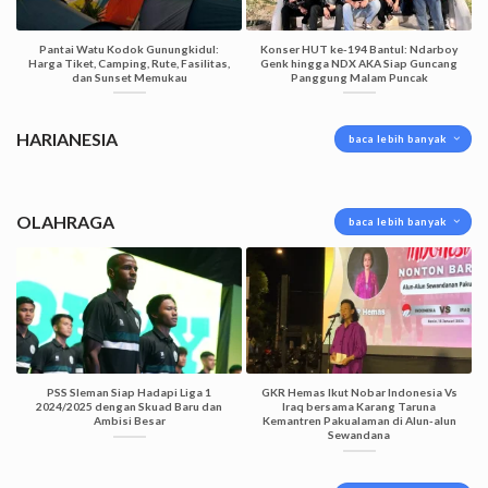
Pantai Watu Kodok Gunungkidul:
Konser HUT ke-194 Bantul: Ndarboy
Harga Tiket, Camping, Rute, Fasilitas,
Genk hingga NDX AKA Siap Guncang
dan Sunset Memukau
Panggung Malam Puncak
HARIANESIA
baca lebih banyak
OLAHRAGA
baca lebih banyak
PSS Sleman Siap Hadapi Liga 1
GKR Hemas Ikut Nobar Indonesia Vs
2024/2025 dengan Skuad Baru dan
Iraq bersama Karang Taruna
Ambisi Besar
Kemantren Pakualaman di Alun-alun
Sewandana