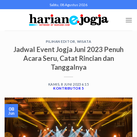
Skip
Sabtu, 08 Agustus 2026
to
content
PILIHAN EDITOR
,
WISATA
Jadwal Event Jogja Juni 2023 Penuh
Acara Seru, Catat Rincian dan
Tanggalnya
KAMIS, 8 JUNI 2023 6:15
KONTRIBUTOR 5
08
Jun