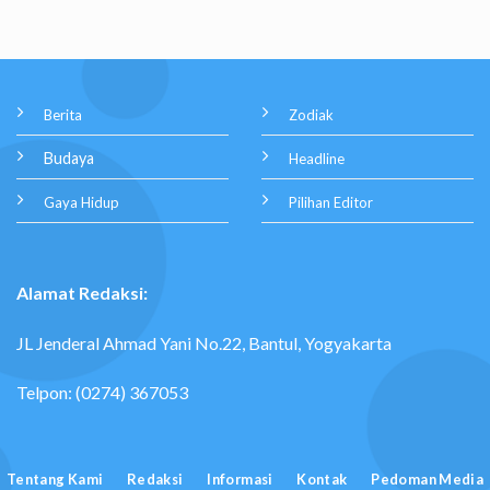
Berita
Zodiak
Budaya
Headline
Gaya Hidup
Pilihan Editor
Alamat Redaksi:
JL Jenderal Ahmad Yani No.22, Bantul, Yogyakarta
Telpon: (0274) 367053
Tentang Kami
Redaksi
Informasi
Kontak
Pedoman Media