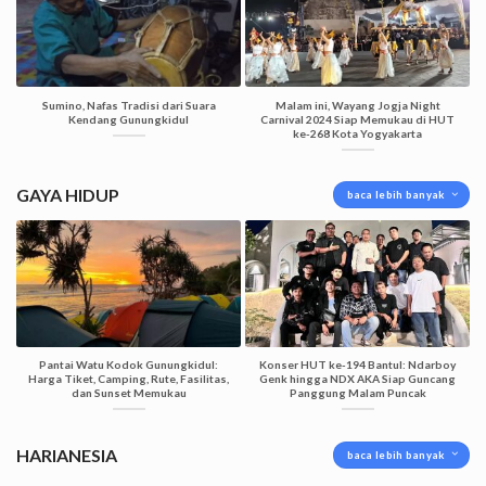
Sumino, Nafas Tradisi dari Suara
Malam ini, Wayang Jogja Night
Kendang Gunungkidul
Carnival 2024 Siap Memukau di HUT
ke-268 Kota Yogyakarta
GAYA HIDUP
baca lebih banyak
Pantai Watu Kodok Gunungkidul:
Konser HUT ke-194 Bantul: Ndarboy
Harga Tiket, Camping, Rute, Fasilitas,
Genk hingga NDX AKA Siap Guncang
dan Sunset Memukau
Panggung Malam Puncak
HARIANESIA
baca lebih banyak