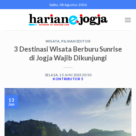
Skip
Sabtu, 08 Agustus 2026
to
content
WISATA
,
PILIHAN EDITOR
3 Destinasi Wisata Berburu Sunrise
di Jogja Wajib Dikunjungi
SELASA, 13 JUNI 2023 20:50
KONTRIBUTOR 5
13
Jun