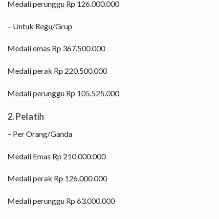
Medali perunggu Rp 126.000.000
– Untuk Regu/Grup
Medali emas Rp 367.500.000
Medali perak Rp 220.500.000
Medali perunggu Rp 105.525.000
2. Pelatih
– Per Orang/Ganda
Medali Emas Rp 210.000.000
Medali perak Rp 126.000.000
Medali perunggu Rp 63.000.000