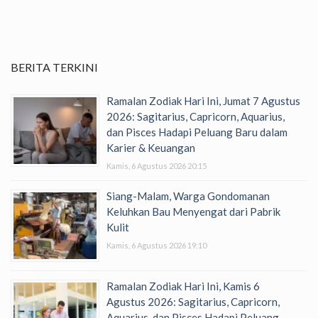
BERITA TERKINI
Ramalan Zodiak Hari Ini, Jumat 7 Agustus
2026: Sagitarius, Capricorn, Aquarius,
dan Pisces Hadapi Peluang Baru dalam
Karier & Keuangan
Kamis, 6 Agustus 2026 20:15
Siang-Malam, Warga Gondomanan
Keluhkan Bau Menyengat dari Pabrik
Kulit
Kamis, 6 Agustus 2026 19:10
Ramalan Zodiak Hari Ini, Kamis 6
Agustus 2026: Sagitarius, Capricorn,
Aquarius, dan Pisces Hadapi Peluang