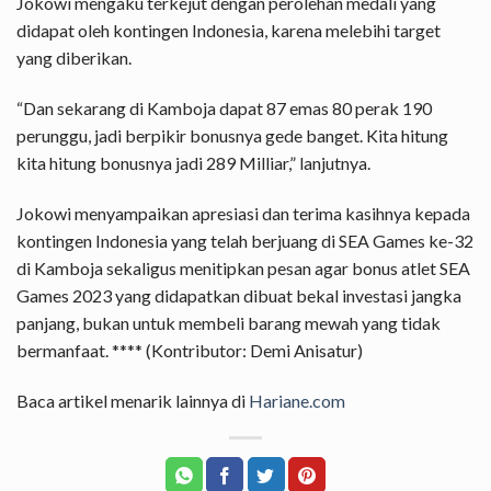
Jokowi mengaku terkejut dengan perolehan medali yang
didapat oleh kontingen Indonesia, karena melebihi target
yang diberikan.
“Dan sekarang di Kamboja dapat 87 emas 80 perak 190
perunggu, jadi berpikir bonusnya gede banget. Kita hitung
kita hitung bonusnya jadi 289 Milliar,” lanjutnya.
Jokowi menyampaikan apresiasi dan terima kasihnya kepada
kontingen Indonesia yang telah berjuang di SEA Games ke-32
di Kamboja sekaligus menitipkan pesan agar bonus atlet SEA
Games 2023 yang didapatkan dibuat bekal investasi jangka
panjang, bukan untuk membeli barang mewah yang tidak
bermanfaat. **** (Kontributor: Demi Anisatur)
Baca artikel menarik lainnya di
Hariane.com