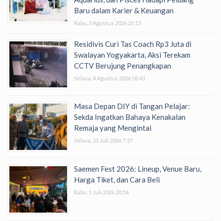
Baru dalam Karier & Keuangan
Rabu, 5 Agustus 2026 21:15
Residivis Curi Tas Coach Rp3 Juta di
Swalayan Yogyakarta, Aksi Terekam
CCTV Berujung Penangkapan
Selasa, 4 Agustus 2026 18:43
Masa Depan DIY di Tangan Pelajar:
Sekda Ingatkan Bahaya Kenakalan
Remaja yang Mengintai
Selasa, 21 Juli 2026 7:27
Saemen Fest 2026: Lineup, Venue Baru,
Harga Tiket, dan Cara Beli
Rabu, 1 Juli 2026 20:54