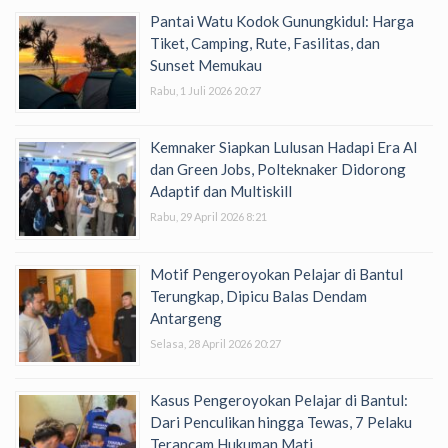
Pantai Watu Kodok Gunungkidul: Harga
Tiket, Camping, Rute, Fasilitas, dan
Sunset Memukau
Rabu, 1 Juli 2026 20:27
Kemnaker Siapkan Lulusan Hadapi Era AI
dan Green Jobs, Polteknaker Didorong
Adaptif dan Multiskill
Rabu, 29 April 2026 8:21
Motif Pengeroyokan Pelajar di Bantul
Terungkap, Dipicu Balas Dendam
Antargeng
Selasa, 28 April 2026 20:27
Kasus Pengeroyokan Pelajar di Bantul:
Dari Penculikan hingga Tewas, 7 Pelaku
Terancam Hukuman Mati