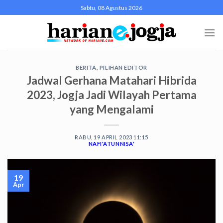
Skip
Sabtu, 08 Agustus 2026
to
content
BERITA
,
PILIHAN EDITOR
Jadwal Gerhana Matahari Hibrida
2023, Jogja Jadi Wilayah Pertama
yang Mengalami
RABU, 19 APRIL 2023 11:15
NAFI'ATUNNISA'
19
Apr