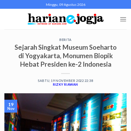
Skip
Minggu, 09 Agustus 2026
to
content
BERITA
Sejarah Singkat Museum Soeharto
di Yogyakarta, Monumen Biopik
Hebat Presiden ke-2 Indonesia
SABTU, 19 NOVEMBER 2022 22:38
RIZKY RIAWAN
19
Nov