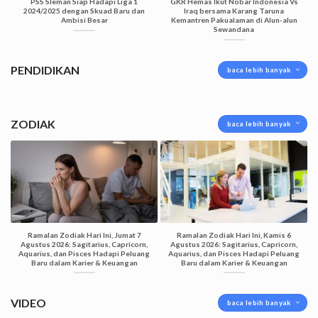
PSS Sleman Siap Hadapi Liga 1
GKR Hemas Ikut Nobar Indonesia Vs
2024/2025 dengan Skuad Baru dan
Iraq bersama Karang Taruna
Ambisi Besar
Kemantren Pakualaman di Alun-alun
Sewandana
PENDIDIKAN
baca lebih banyak
ZODIAK
baca lebih banyak
Ramalan Zodiak Hari Ini, Jumat 7
Ramalan Zodiak Hari Ini, Kamis 6
Agustus 2026: Sagitarius, Capricorn,
Agustus 2026: Sagitarius, Capricorn,
Aquarius, dan Pisces Hadapi Peluang
Aquarius, dan Pisces Hadapi Peluang
Baru dalam Karier & Keuangan
Baru dalam Karier & Keuangan
VIDEO
baca lebih banyak