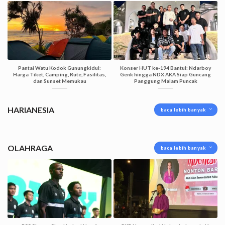
Pantai Watu Kodok Gunungkidul:
Konser HUT ke-194 Bantul: Ndarboy
Harga Tiket, Camping, Rute, Fasilitas,
Genk hingga NDX AKA Siap Guncang
dan Sunset Memukau
Panggung Malam Puncak
HARIANESIA
baca lebih banyak
OLAHRAGA
baca lebih banyak