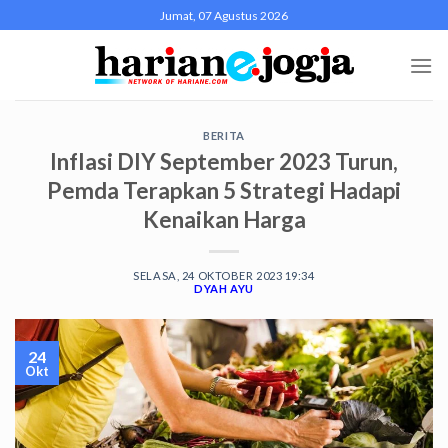
Skip
Jumat, 07 Agustus 2026
to
content
BERITA
Inflasi DIY September 2023 Turun,
Pemda Terapkan 5 Strategi Hadapi
Kenaikan Harga
SELASA, 24 OKTOBER 2023 19:34
DYAH AYU
24
Okt