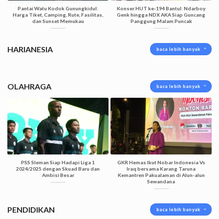
Pantai Watu Kodok Gunungkidul:
Konser HUT ke-194 Bantul: Ndarboy
Harga Tiket, Camping, Rute, Fasilitas,
Genk hingga NDX AKA Siap Guncang
dan Sunset Memukau
Panggung Malam Puncak
HARIANESIA
baca lebih banyak
OLAHRAGA
baca lebih banyak
PSS Sleman Siap Hadapi Liga 1
GKR Hemas Ikut Nobar Indonesia Vs
2024/2025 dengan Skuad Baru dan
Iraq bersama Karang Taruna
Ambisi Besar
Kemantren Pakualaman di Alun-alun
Sewandana
PENDIDIKAN
baca lebih banyak