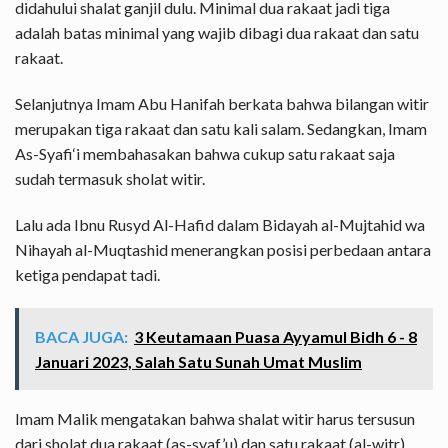
didahului shalat ganjil dulu. Minimal dua rakaat jadi tiga
adalah batas minimal yang wajib dibagi dua rakaat dan satu
rakaat.
Selanjutnya Imam Abu Hanifah berkata bahwa bilangan witir
merupakan tiga rakaat dan satu kali salam. Sedangkan, Imam
As-Syafi‘i membahasakan bahwa cukup satu rakaat saja
sudah termasuk sholat witir.
Lalu ada Ibnu Rusyd Al-Hafid dalam Bidayah al-Mujtahid wa
Nihayah al-Muqtashid menerangkan posisi perbedaan antara
ketiga pendapat tadi.
BACA JUGA:
3 Keutamaan Puasa Ayyamul Bidh 6 - 8
Januari 2023, Salah Satu Sunah Umat Muslim
Imam Malik mengatakan bahwa shalat witir harus tersusun
dari sholat dua rakaat (as-syaf’u) dan satu rakaat (al-witr).