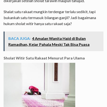
dikerjakan setelah sholat tarawih maupun tahajud.
Shalat satu rakaat mungkin terdengar terlalu sedikit, tapi
bukankah satu termasuk bilangan ganjil? Jadi bagaimana
hukum sholat witir hanya satu rakaat saja?
BACA JUGA:
4 Amalan Wanita Haid di Bulan
Ramadhan, Kejar Pahala Meski Tak Bisa Puasa
Sholat Witir Satu Rakaat Menurut Para Ulama