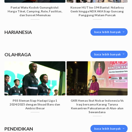
Pantai Watu Kodok Gunungkidul:
Konser HUT ke-194 Bantul: Ndarboy
Harga Tiket, Camping, Rute, Fasilitas,
Genk hingga NDX AKA Siap Guncang
dan Sunset Memukau
Panggung Malam Puncak
HARIANESIA
baca lebih banyak
OLAHRAGA
baca lebih banyak
PSS Sleman Siap Hadapi Liga 1
GKR Hemas Ikut Nobar Indonesia Vs
2024/2025 dengan Skuad Baru dan
Iraq bersama Karang Taruna
Ambisi Besar
Kemantren Pakualaman di Alun-alun
Sewandana
PENDIDIKAN
baca lebih banyak