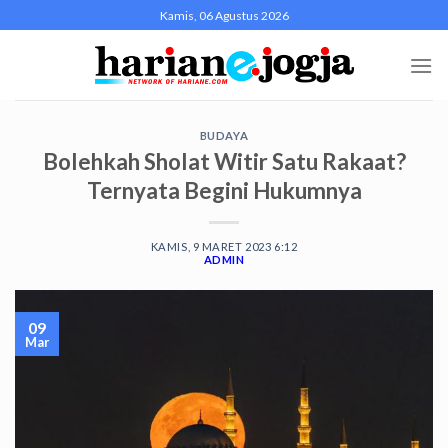
Skip
Kamis, 06 Agustus 2026
to
content
BUDAYA
Bolehkah Sholat Witir Satu Rakaat?
Ternyata Begini Hukumnya
KAMIS, 9 MARET 2023 6:12
ADMIN
09
Mar