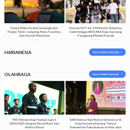
Pantai Watu Kodok Gunungkidul:
Konser HUT ke-194 Bantul: Ndarboy
Harga Tiket, Camping, Rute, Fasilitas,
Genk hingga NDX AKA Siap Guncang
dan Sunset Memukau
Panggung Malam Puncak
HARIANESIA
baca lebih banyak
OLAHRAGA
baca lebih banyak
PSS Sleman Siap Hadapi Liga 1
GKR Hemas Ikut Nobar Indonesia Vs
2024/2025 dengan Skuad Baru dan
Iraq bersama Karang Taruna
Ambisi Besar
Kemantren Pakualaman di Alun-alun