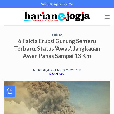
Skip
Sabtu, 08 Agustus 2026
to
content
BERITA
6 Fakta Erupsi Gunung Semeru
Terbaru: Status ‘Awas’, Jangkauan
Awan Panas Sampai 13 Km
MINGGU, 4 DESEMBER 2022 17:03
DYAH AYU
04
Des