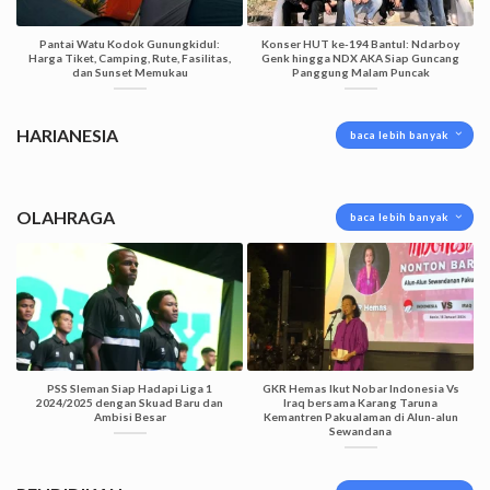
Pantai Watu Kodok Gunungkidul:
Konser HUT ke-194 Bantul: Ndarboy
Harga Tiket, Camping, Rute, Fasilitas,
Genk hingga NDX AKA Siap Guncang
dan Sunset Memukau
Panggung Malam Puncak
HARIANESIA
baca lebih banyak
OLAHRAGA
baca lebih banyak
PSS Sleman Siap Hadapi Liga 1
GKR Hemas Ikut Nobar Indonesia Vs
2024/2025 dengan Skuad Baru dan
Iraq bersama Karang Taruna
Ambisi Besar
Kemantren Pakualaman di Alun-alun
Sewandana