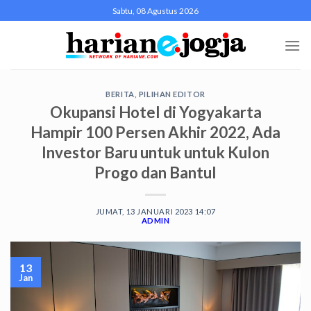
Skip
Sabtu, 08 Agustus 2026
to
content
BERITA
,
PILIHAN EDITOR
Okupansi Hotel di Yogyakarta
Hampir 100 Persen Akhir 2022, Ada
Investor Baru untuk untuk Kulon
Progo dan Bantul
JUMAT, 13 JANUARI 2023 14:07
ADMIN
13
Jan