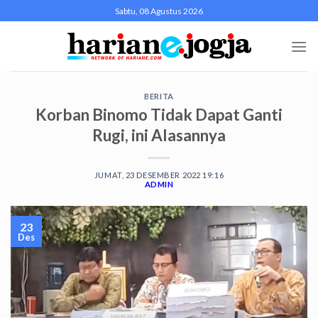
Skip
Sabtu, 08 Agustus 2026
to
content
BERITA
Korban Binomo Tidak Dapat Ganti
Rugi, ini Alasannya
JUMAT, 23 DESEMBER 2022 19:16
ADMIN
23
Des