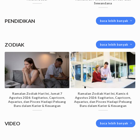
Sewandana
PENDIDIKAN
baca lebih banyak
ZODIAK
baca lebih banyak
Ramalan Zodiak Hari Ini, Jumat 7
Ramalan Zodiak Hari Ini, Kamis 6
Agustus 2026: Sagitarius, Capricorn,
Agustus 2026: Sagitarius, Capricorn,
Aquarius, dan Pisces Hadapi Peluang
Aquarius, dan Pisces Hadapi Peluang
Baru dalam Karier & Keuangan
Baru dalam Karier & Keuangan
VIDEO
baca lebih banyak