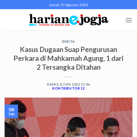
Skip
Jumat, 07 Agustus 2026
to
content
BERITA
Kasus Dugaan Suap Pengurusan
Perkara di Mahkamah Agung, 1 dari
2 Tersangka Ditahan
KAMIS, 8 JUNI 2023 15:46
KONTRIBUTOR 12
08
Jun