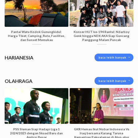
Pantai Watu Kodok Gunungkidul:
Konser HUT ke-194 Bantul: Ndarboy
Harga Tiket, Camping, Rute, Fasilitas,
Genk hingga NDX AKA Siap Guncang
dan Sunset Memukau
Panggung Malam Puncak
HARIANESIA
baca lebih banyak
OLAHRAGA
baca lebih banyak
PSS Sleman Siap Hadapi Liga 1
GKR Hemas Ikut Nobar Indonesia Vs
2024/2025 dengan Skuad Baru dan
Iraq bersama Karang Taruna
Ambisi Besar
Kemantren Pakualaman di Alun-alun