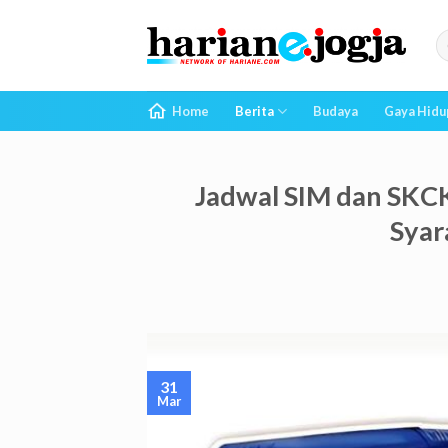
Skip
to
content
Home
Berita
Budaya
Gaya Hidu
Jadwal SIM dan SKCK
Syar
31
Mar