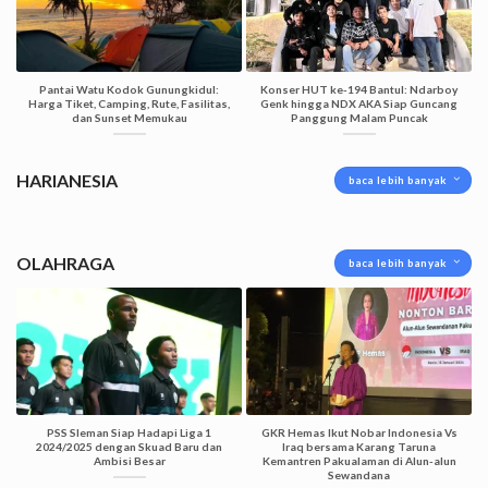
Pantai Watu Kodok Gunungkidul:
Konser HUT ke-194 Bantul: Ndarboy
Harga Tiket, Camping, Rute, Fasilitas,
Genk hingga NDX AKA Siap Guncang
dan Sunset Memukau
Panggung Malam Puncak
HARIANESIA
baca lebih banyak
OLAHRAGA
baca lebih banyak
PSS Sleman Siap Hadapi Liga 1
GKR Hemas Ikut Nobar Indonesia Vs
2024/2025 dengan Skuad Baru dan
Iraq bersama Karang Taruna
Ambisi Besar
Kemantren Pakualaman di Alun-alun
Sewandana