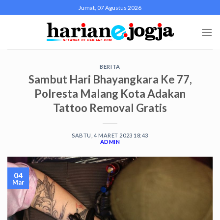
Skip
Jumat, 07 Agustus 2026
to
content
BERITA
Sambut Hari Bhayangkara Ke 77,
Polresta Malang Kota Adakan
Tattoo Removal Gratis
SABTU, 4 MARET 2023 18:43
ADMIN
04
Mar