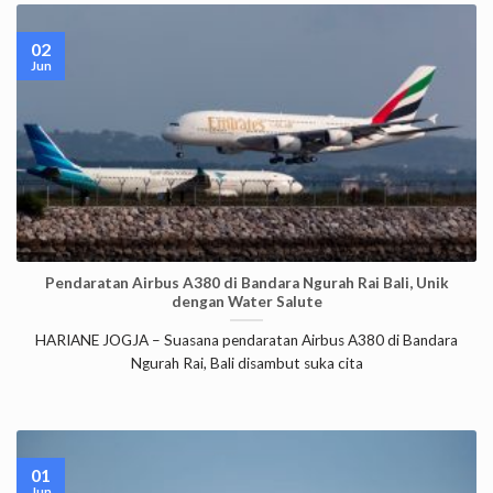
02
Jun
Pendaratan Airbus A380 di Bandara Ngurah Rai Bali, Unik
dengan Water Salute
HARIANE JOGJA – Suasana pendaratan Airbus A380 di Bandara
Ngurah Rai, Bali disambut suka cita
01
Jun