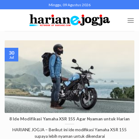
Skip
Minggu, 09 Agustus 2026
to
content
30
Jul
8 Ide Modifikasi Yamaha XSR 155 Agar Nyaman untuk Harian
HARIANE JOGJA – Berikut ini ide modifikasi Yamaha XSR 155
supaya lebih nyaman untuk dikendarai