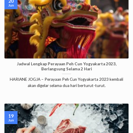
20
Jun
Jadwal Lengkap Perayaan Peh Cun Yogyakarta 2023,
Berlangsung Selama 2 Hari
HARIANE JOGJA – Perayaan Peh Cun Yogyakarta 2023 kembali
akan digelar selama dua hari berturut-turut.
19
Jun