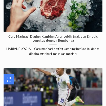
Cara Marinasi Daging Kambing Agar Lebih Enak dan Empuk,
Lengkap dengan Bumbunya
HARIANE JOGJA – Cara marinasi daging kambing berikut ini dapat
dicoba agar hasil masakan menjadi
13
Jun