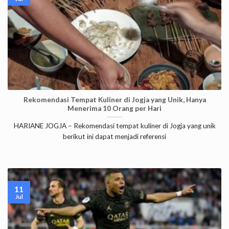
Rekomendasi Tempat Kuliner di Jogja yang Unik, Hanya
Menerima 10 Orang per Hari
HARIANE JOGJA – Rekomendasi tempat kuliner di Jogja yang unik
berikut ini dapat menjadi referensi
11
Jul