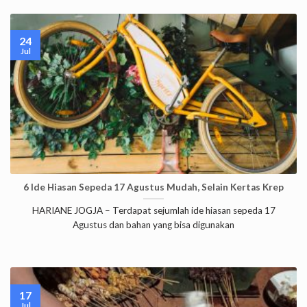
24
Jul
6 Ide Hiasan Sepeda 17 Agustus Mudah, Selain Kertas Krep
HARIANE JOGJA – Terdapat sejumlah ide hiasan sepeda 17
Agustus dan bahan yang bisa digunakan
17
Jul