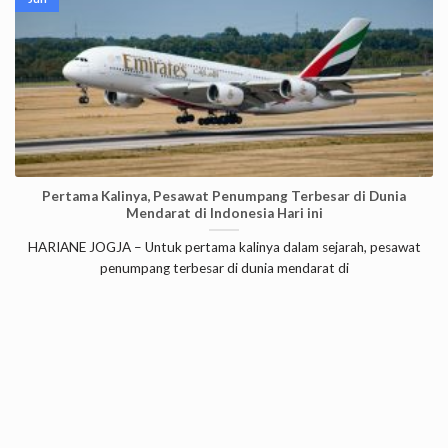
Pertama Kalinya, Pesawat Penumpang Terbesar di Dunia
Mendarat di Indonesia Hari ini
HARIANE JOGJA – Untuk pertama kalinya dalam sejarah, pesawat
penumpang terbesar di dunia mendarat di