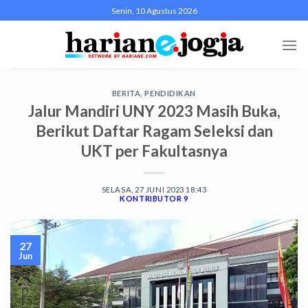
Skip
Senin, 10 Agustus 2026
to
content
BERITA
,
PENDIDIKAN
Jalur Mandiri UNY 2023 Masih Buka,
Berikut Daftar Ragam Seleksi dan
UKT per Fakultasnya
SELASA, 27 JUNI 2023 18:43
KONTRIBUTOR 9
27
Jun