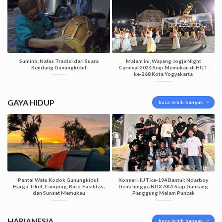
Sumino, Nafas Tradisi dari Suara
Malam ini, Wayang Jogja Night
Kendang Gunungkidul
Carnival 2024 Siap Memukau di HUT
ke-268 Kota Yogyakarta
GAYA HIDUP
baca lebih banyak
Pantai Watu Kodok Gunungkidul:
Konser HUT ke-194 Bantul: Ndarboy
Harga Tiket, Camping, Rute, Fasilitas,
Genk hingga NDX AKA Siap Guncang
dan Sunset Memukau
Panggung Malam Puncak
HARIANESIA
baca lebih banyak