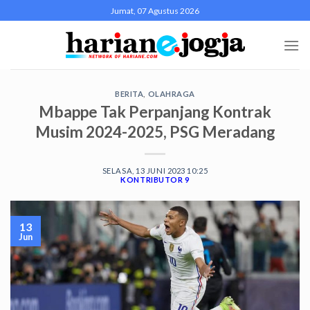
Skip
Jumat, 07 Agustus 2026
to
content
BERITA
,
OLAHRAGA
Mbappe Tak Perpanjang Kontrak
Musim 2024-2025, PSG Meradang
SELASA, 13 JUNI 2023 10:25
KONTRIBUTOR 9
13
Jun