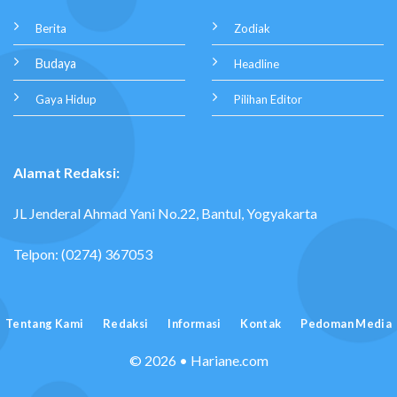
Berita
Zodiak
Budaya
Headline
Gaya Hidup
Pilihan Editor
Alamat Redaksi:
JL Jenderal Ahmad Yani No.22, Bantul, Yogyakarta
Telpon: (0274) 367053
Tentang Kami
Redaksi
Informasi
Kontak
Pedoman Media
© 2026 • Hariane.com