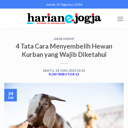
Skip
Jumat, 07 Agustus 2026
to
content
GAYA HIDUP
4 Tata Cara Menyembelih Hewan
Kurban yang Wajib Diketahui
SABTU, 24 JUNI 2023 13:31
KONTRIBUTOR 12
24
Jun