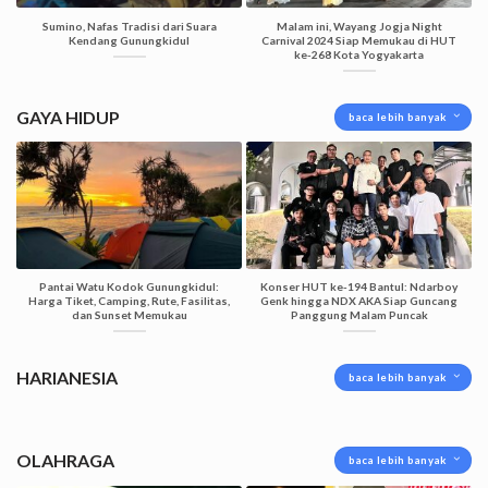
Sumino, Nafas Tradisi dari Suara
Malam ini, Wayang Jogja Night
Kendang Gunungkidul
Carnival 2024 Siap Memukau di HUT
ke-268 Kota Yogyakarta
GAYA HIDUP
baca lebih banyak
Pantai Watu Kodok Gunungkidul:
Konser HUT ke-194 Bantul: Ndarboy
Harga Tiket, Camping, Rute, Fasilitas,
Genk hingga NDX AKA Siap Guncang
dan Sunset Memukau
Panggung Malam Puncak
HARIANESIA
baca lebih banyak
OLAHRAGA
baca lebih banyak