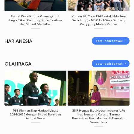
Pantai Watu Kodok Gunungkidul:
Konser HUT ke-194 Bantul: Ndarboy
Harga Tiket, Camping, Rute, Fasilitas,
Genk hingga NDX AKA Siap Guncang
dan Sunset Memukau
Panggung Malam Puncak
HARIANESIA
baca lebih banyak
OLAHRAGA
baca lebih banyak
PSS Sleman Siap Hadapi Liga 1
GKR Hemas Ikut Nobar Indonesia Vs
2024/2025 dengan Skuad Baru dan
Iraq bersama Karang Taruna
Ambisi Besar
Kemantren Pakualaman di Alun-alun
Sewandana