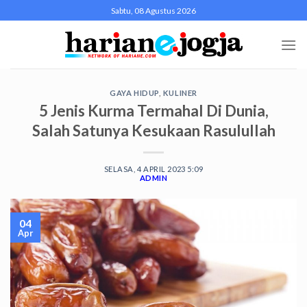
Skip
Sabtu, 08 Agustus 2026
to
content
GAYA HIDUP
,
KULINER
5 Jenis Kurma Termahal Di Dunia,
Salah Satunya Kesukaan Rasulullah
SELASA, 4 APRIL 2023 5:09
ADMIN
04
Apr