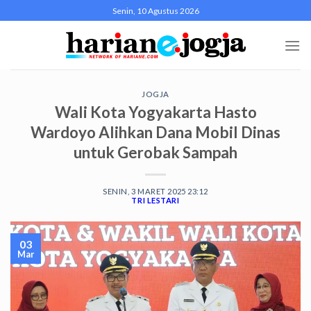
Skip
Senin, 10 Agustus 2026
to
content
JOGJA
Wali Kota Yogyakarta Hasto
Wardoyo Alihkan Dana Mobil Dinas
untuk Gerobak Sampah
SENIN, 3 MARET 2025 23:12
TRI LESTARI
03
Mar