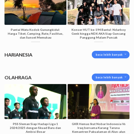
Pantai Watu Kodok Gunungkidul:
Konser HUT ke-194 Bantul: Ndarboy
Harga Tiket, Camping, Rute, Fasilitas,
Genk hingga NDX AKA Siap Guncang
dan Sunset Memukau
Panggung Malam Puncak
HARIANESIA
baca lebih banyak
OLAHRAGA
baca lebih banyak
PSS Sleman Siap Hadapi Liga 1
GKR Hemas Ikut Nobar Indonesia Vs
2024/2025 dengan Skuad Baru dan
Iraq bersama Karang Taruna
Ambisi Besar
Kemantren Pakualaman di Alun-alun