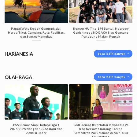
Pantai Watu Kodok Gunungkidul:
Konser HUT ke-194 Bantul: Ndarboy
Harga Tiket, Camping, Rute, Fasilitas,
Genk hingga NDX AKA Siap Guncang
dan Sunset Memukau
Panggung Malam Puncak
HARIANESIA
baca lebih banyak
OLAHRAGA
baca lebih banyak
PSS Sleman Siap Hadapi Liga 1
GKR Hemas Ikut Nobar Indonesia Vs
2024/2025 dengan Skuad Baru dan
Iraq bersama Karang Taruna
Ambisi Besar
Kemantren Pakualaman di Alun-alun
Sewandana