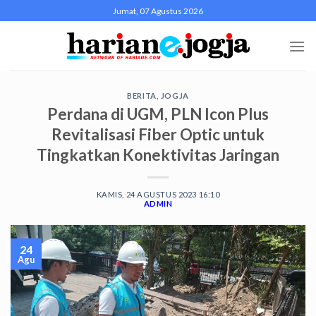
Skip
Jumat, 07 Agustus 2026
to
content
BERITA
,
JOGJA
Perdana di UGM, PLN Icon Plus
Revitalisasi Fiber Optic untuk
Tingkatkan Konektivitas Jaringan
KAMIS, 24 AGUSTUS 2023 16:10
ADMIN
24
Agu