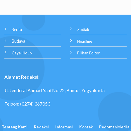
Berita
Zodiak
Budaya
Headline
Gaya Hidup
Pilihan Editor
Alamat Redaksi:
JL Jenderal Ahmad Yani No.22, Bantul, Yogyakarta
Telpon: (0274) 367053
Tentang Kami
Redaksi
Informasi
Kontak
Pedoman Media