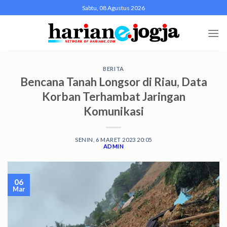
Skip
Sabtu, 08 Agustus 2026
to
content
BERITA
Bencana Tanah Longsor di Riau, Data
Korban Terhambat Jaringan
Komunikasi
SENIN, 6 MARET 2023 20:05
ADMIN
06
Mar