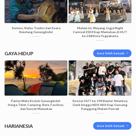
Sumino, Nafas Tradisi dari Suara
Malam ini, Wayang Jogja Night
Kendang Gunungkidul
Carnival 2024 Siap Memukau di HUT
ke-268 Kota Yogyakarta
GAYA HIDUP
baca lebih banyak
Pantai Watu Kodok Gunungkidul:
Konser HUT ke-194 Bantul: Ndarboy
Harga Tiket, Camping, Rute, Fasilitas,
Genk hingga NDX AKA Siap Guncang
dan Sunset Memukau
Panggung Malam Puncak
HARIANESIA
baca lebih banyak