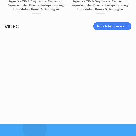
Agustus 2026: Sagitarius, Capricorn,
Agustus 2026: Sagitarius, Capricorn,
Aquarius, dan Pisces Hadapi Peluang
Aquarius, dan Pisces Hadapi Peluang
Baru dalam Karier & Keuangan
Baru dalam Karier & Keuangan
VIDEO
baca lebih banyak