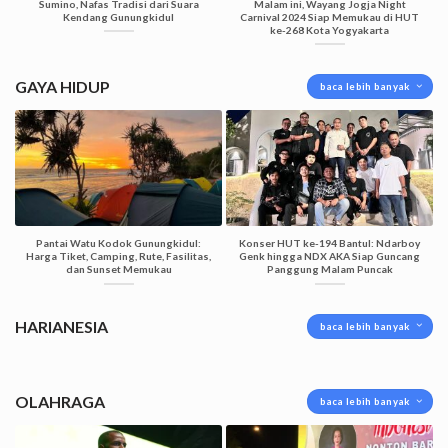
Sumino, Nafas Tradisi dari Suara
Malam ini, Wayang Jogja Night
Kendang Gunungkidul
Carnival 2024 Siap Memukau di HUT
ke-268 Kota Yogyakarta
GAYA HIDUP
baca lebih banyak
Pantai Watu Kodok Gunungkidul:
Konser HUT ke-194 Bantul: Ndarboy
Harga Tiket, Camping, Rute, Fasilitas,
Genk hingga NDX AKA Siap Guncang
dan Sunset Memukau
Panggung Malam Puncak
HARIANESIA
baca lebih banyak
OLAHRAGA
baca lebih banyak