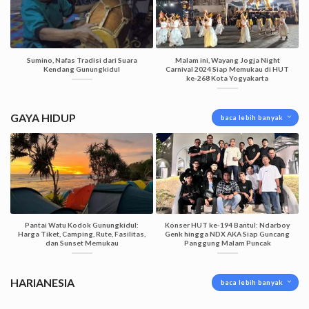
Sumino, Nafas Tradisi dari Suara
Malam ini, Wayang Jogja Night
Kendang Gunungkidul
Carnival 2024 Siap Memukau di HUT
ke-268 Kota Yogyakarta
GAYA HIDUP
baca lebih banyak
Pantai Watu Kodok Gunungkidul:
Konser HUT ke-194 Bantul: Ndarboy
Harga Tiket, Camping, Rute, Fasilitas,
Genk hingga NDX AKA Siap Guncang
dan Sunset Memukau
Panggung Malam Puncak
HARIANESIA
baca lebih banyak