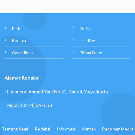
Berita
Zodiak
Budaya
Headline
Gaya Hidup
Pilihan Editor
Alamat Redaksi:
JL Jenderal Ahmad Yani No.22, Bantul, Yogyakarta
Telpon: (0274) 367053
Tentang Kami
Redaksi
Informasi
Kontak
Pedoman Media