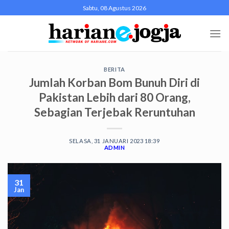
Skip
Sabtu, 08 Agustus 2026
to
content
BERITA
Jumlah Korban Bom Bunuh Diri di
Pakistan Lebih dari 80 Orang,
Sebagian Terjebak Reruntuhan
SELASA, 31 JANUARI 2023 18:39
ADMIN
31
Jan