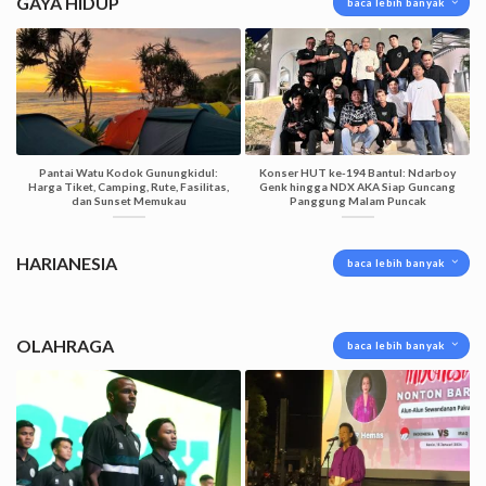
GAYA HIDUP
baca lebih banyak
Pantai Watu Kodok Gunungkidul:
Konser HUT ke-194 Bantul: Ndarboy
Harga Tiket, Camping, Rute, Fasilitas,
Genk hingga NDX AKA Siap Guncang
dan Sunset Memukau
Panggung Malam Puncak
HARIANESIA
baca lebih banyak
OLAHRAGA
baca lebih banyak