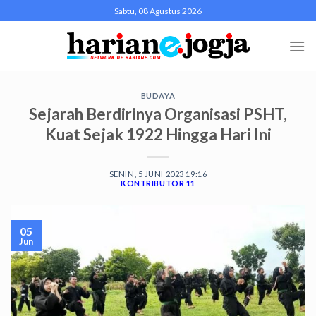
Skip
Sabtu, 08 Agustus 2026
to
content
BUDAYA
Sejarah Berdirinya Organisasi PSHT,
Kuat Sejak 1922 Hingga Hari Ini
SENIN, 5 JUNI 2023 19:16
KONTRIBUTOR 11
05
Jun