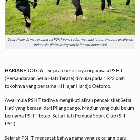
Sejarah berdirinya organisasi PSHT yang sudah memiliki jutaan anggota di seluruh
Indonesia. (Foto: Instagram/pshterateindonesia)
HARIANE JOGJA
– Sejarah berdirinya organisasi PSHT
(Persaudaraan Setia Hati Terate) dimulai pada 1922 oleh
tokohnya yang bernama Ki Hajar Hardjo Oetomo.
Awal mula PSHT tadinya mengikuti aliran pencak silat Setia
Hati yang berasal dari Pilangbango, Madiun yang dulu belum
bernama PSHT tetapi Setia Hati Pemuda Sport Club (SH
PSC) .
Sejarah PSHT mencatat bahwa nama yang sekarang baru