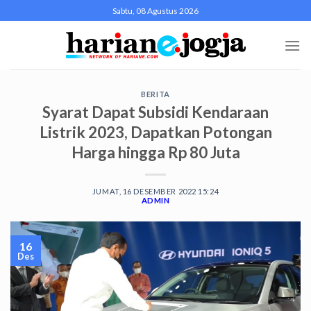
Skip
Sabtu, 08 Agustus 2026
to
content
BERITA
Syarat Dapat Subsidi Kendaraan
Listrik 2023, Dapatkan Potongan
Harga hingga Rp 80 Juta
JUMAT, 16 DESEMBER 2022 15:24
ADMIN
16
Des