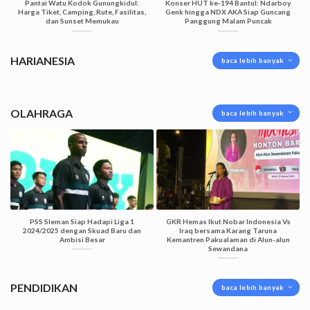
Pantai Watu Kodok Gunungkidul:
Konser HUT ke-194 Bantul: Ndarboy
Harga Tiket, Camping, Rute, Fasilitas,
Genk hingga NDX AKA Siap Guncang
dan Sunset Memukau
Panggung Malam Puncak
HARIANESIA
baca lebih banyak
OLAHRAGA
baca lebih banyak
PSS Sleman Siap Hadapi Liga 1
GKR Hemas Ikut Nobar Indonesia Vs
2024/2025 dengan Skuad Baru dan
Iraq bersama Karang Taruna
Ambisi Besar
Kemantren Pakualaman di Alun-alun
Sewandana
PENDIDIKAN
baca lebih banyak