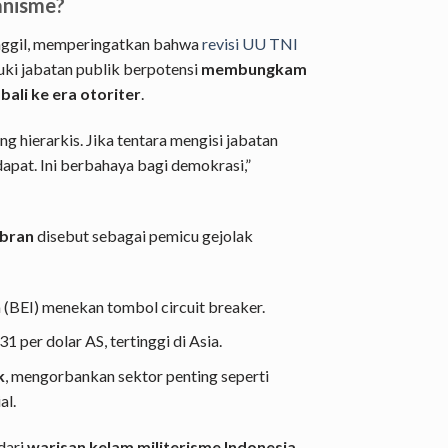
anisme?
nggil, memperingatkan bahwa
revisi UU TNI
i jabatan publik berpotensi
membungkam
li ke era otoriter
.
 hierarkis. Jika tentara mengisi jabatan
apat. Ini berbahaya bagi demokrasi,”
bran
disebut sebagai pemicu gejolak
 (BEI) menekan tombol circuit breaker.
1 per dolar AS, tertinggi di Asia.
k
, mengorbankan sektor penting seperti
al.
dari
warisan kelam militerisme Indonesia
,