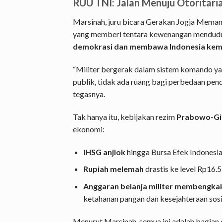
RUU TNI: Jalan Menuju Otoritari
Marsinah, juru bicara Gerakan Jogja Mema
yang memberi tentara kewenangan menduduk
demokrasi dan membawa Indonesia kemba
“Militer bergerak dalam sistem komando yang
publik, tidak ada ruang bagi perbedaan pend
tegasnya.
Tak hanya itu, kebijakan rezim
Prabowo-Gi
ekonomi:
IHSG anjlok
hingga Bursa Efek Indonesia
Rupiah melemah
drastis ke level Rp16.53
Anggaran belanja militer membengka
ketahanan pangan dan kesejahteraan sosi
Menurut Marsinah, semua ini adalah bagian 