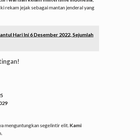
ki rekam jejak sebagai mantan jenderal yang
Bantul Hari Ini 6 Desember 2022, Sejumlah
tingan!
25
029
a menguntungkan segelintir elit.
Kami
h.