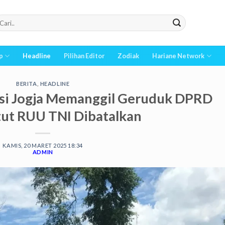
p
Headline
Pilihan Editor
Zodiak
Hariane Network
BERITA
,
HEADLINE
nsi Jogja Memanggil Geruduk DPRD
tut RUU TNI Dibatalkan
KAMIS, 20 MARET 2025 18:34
ADMIN