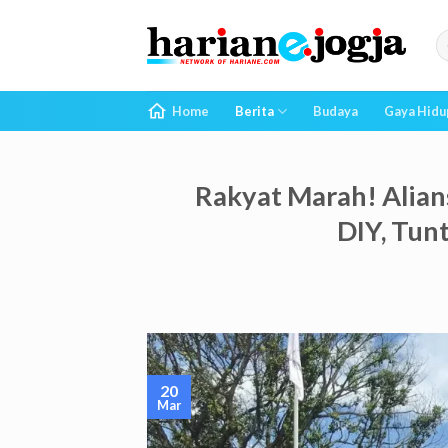
Skip
to
content
Home
Berita
Budaya
Gaya Hidu
Rakyat Marah! Alia
DIY, Tun
20
Mar