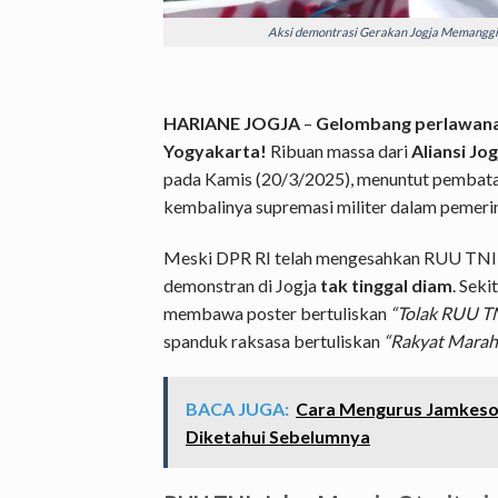
Aksi demontrasi Gerakan Jogja Memanggil 
HARIANE JOGJA
–
Gelombang perlawanan
Yogyakarta!
Ribuan massa dari
Aliansi Jo
pada Kamis (20/3/2025), menuntut pembata
kembalinya supremasi militer dalam pemerint
Meski DPR RI telah mengesahkan RUU TNI pa
demonstran di Jogja
tak tinggal diam
. Sek
membawa poster bertuliskan
“Tolak RUU TN
spanduk raksasa bertuliskan
“Rakyat Marah.
BACA JUGA:
Cara Mengurus Jamkesos 
Diketahui Sebelumnya