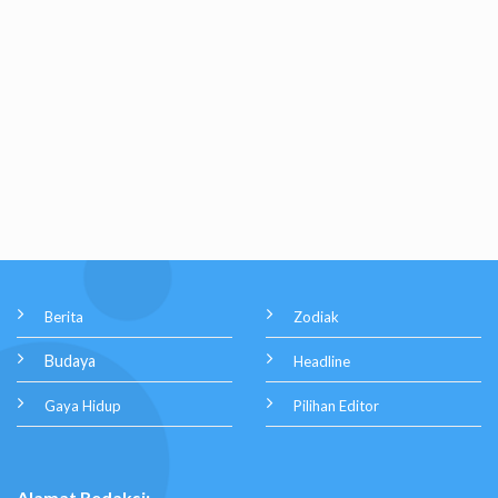
Berita
Zodiak
Budaya
Headline
Gaya Hidup
Pilihan Editor
Alamat Redaksi: