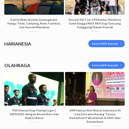
Pantai Watu Kodok Gunungkidul:
Konser HUT ke-194 Bantul: Ndarboy
Harga Tiket, Camping, Rute, Fasilitas,
Genk hingga NDX AKA Siap Guncang
dan Sunset Memukau
Panggung Malam Puncak
HARIANESIA
baca lebih banyak
OLAHRAGA
baca lebih banyak
PSS Sleman Siap Hadapi Liga 1
GKR Hemas Ikut Nobar Indonesia Vs
2024/2025 dengan Skuad Baru dan
Iraq bersama Karang Taruna
Ambisi Besar
Kemantren Pakualaman di Alun-alun
Sewandana