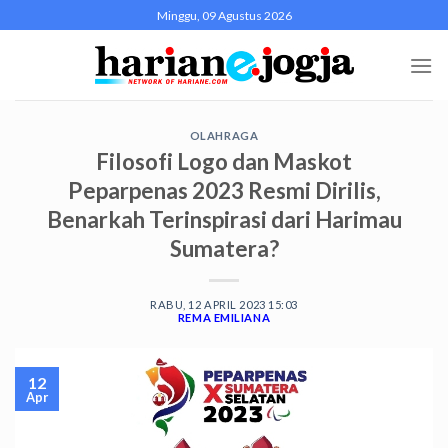
Skip
Minggu, 09 Agustus 2026
to
content
OLAHRAGA
Filosofi Logo dan Maskot
Peparpenas 2023 Resmi Dirilis,
Benarkah Terinspirasi dari Harimau
Sumatera?
RABU, 12 APRIL 2023 15:03
REMA EMILIANA
12
Apr