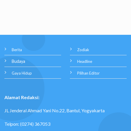
Berita
Zodiak
Budaya
Headline
Gaya Hidup
Pilihan Editor
Alamat Redaksi:
JL Jenderal Ahmad Yani No.22, Bantul, Yogyakarta
Telpon: (0274) 367053