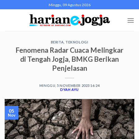
Skip
Minggu, 09 Agustus 2026
to
content
BERITA
,
TEKNOLOGI
Fenomena Radar Cuaca Melingkar
di Tengah Jogja, BMKG Berikan
Penjelasan
MINGGU, 5 NOVEMBER 2023 16:24
DYAH AYU
05
Nov