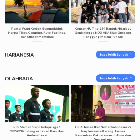
Pantai Watu Kodok Gunungkidul:
Konser HUT ke-194 Bantul: Ndarboy
Harga Tiket, Camping, Rute, Fasilitas,
Genk hingga NDX AKA Siap Guncang
dan Sunset Memukau
Panggung Malam Puncak
HARIANESIA
baca lebih banyak
OLAHRAGA
baca lebih banyak
PSS Sleman Siap Hadapi Liga 1
GKR Hemas Ikut Nobar Indonesia Vs
2024/2025 dengan Skuad Baru dan
Iraq bersama Karang Taruna
Ambisi Besar
Kemantren Pakualaman di Alun-alun
Sewandana