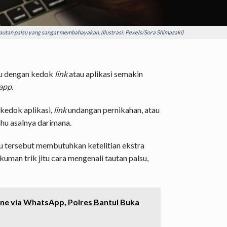
autan palsu yang sangat membahayakan. (Ilustrasi: Pexels/Sora Shimazaki)
u dengan kedok
link
atau aplikasi semakin
app.
kedok aplikasi,
link
undangan pernikahan, atau
ahu asalnya darimana.
u tersebut membutuhkan ketelitian ekstra
uman trik jitu cara mengenali tautan palsu,
ne via WhatsApp, Polres Bantul Buka