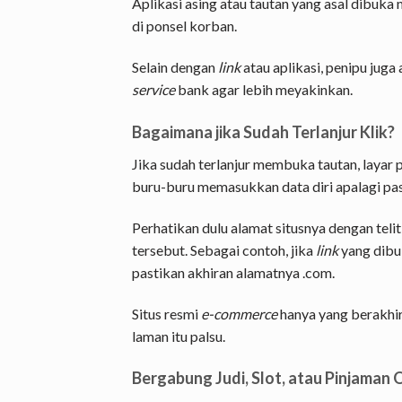
Aplikasi asing atau tautan yang asal dibu
di ponsel korban.
Selain dengan
link
atau aplikasi, penipu jug
service
bank agar lebih meyakinkan.
Bagaimana jika Sudah Terlanjur Klik?
Jika sudah terlanjur membuka tautan, layar 
buru-buru memasukkan data diri apalagi pa
Perhatikan dulu alamat situsnya dengan teliti
tersebut. Sebagai contoh, jika
link
yang dibu
pastikan akhiran alamatnya .com.
Situs resmi
e-commerce
hanya yang berakhira
laman itu palsu.
Bergabung Judi, Slot, atau Pinjama