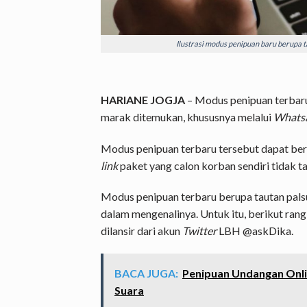
Ilustrasi modus penipuan baru berupa t
HARIANE JOGJA
– Modus penipuan terbar
marak ditemukan, khususnya melalui
Whats
Modus penipuan terbaru tersebut dapat ber
link
paket yang calon korban sendiri tidak t
Modus penipuan terbaru berupa tautan pals
dalam mengenalinya. Untuk itu, berikut rangk
dilansir dari akun
Twitter
LBH @askDika.
BACA JUGA:
Penipuan Undangan Onli
Suara