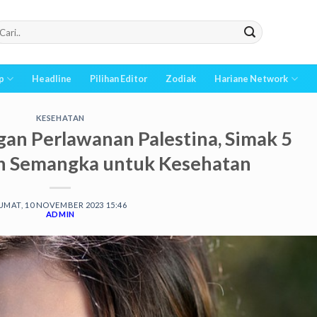
p
Headline
Pilihan Editor
Zodiak
Hariane Network
KESEHATAN
gan Perlawanan Palestina, Simak 5
 Semangka untuk Kesehatan
UMAT, 10 NOVEMBER 2023 15:46
ADMIN