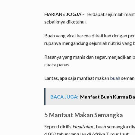
HARIANE JOGJA
– Terdapat sejumlah man
sebaiknya diketahui.
Buah yang viral karena dikaitkan dengan per
rupanya mengandung sejumlah nutrisi yang b
Rasanya yang manis dan segar, menjadikan 
cuaca panas.
Lantas, apa saja manfaat makan
buah
semang
BACA JUGA:
Manfaat Buah Kurma Bagi
5 Manfaat Makan Semangka
Seperti dirilis
Healthline
, buah semangka diy
4.000 tahun yang lau di Afrika Timur Laut.