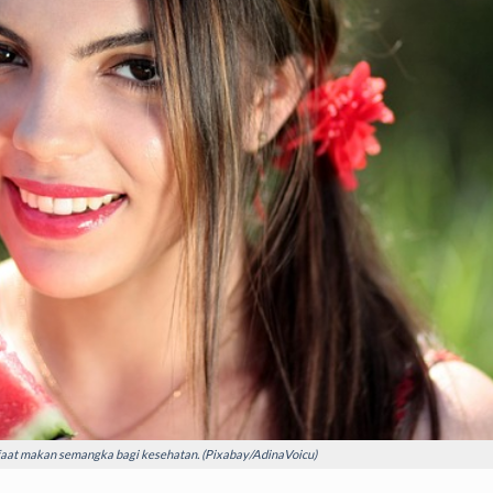
aat makan semangka bagi kesehatan. (Pixabay/AdinaVoicu)